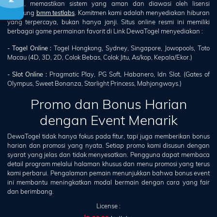
tahun, memastikan sistem yang aman dan diawasi oleh lisensi
langsung
bmm testlabs
. Komitmen kami adalah menyediakan hiburan
yang terpercaya, bukan hanya janji. Situs online resmi ini memiliki
berbagai game permainan favorit di Link DewaTogel menyediakan :
- Togel Online :
Togel Hongkong, Sydney, Singapore, Jowopools, Toto
Macau (4D, 3D, 2D, Colok Bebas, Colok Jitu, As/kop, Kepala/Ekor.)
- Slot Online :
Pragmatic Play, PG Soft, Habanero, Idn Slot. (Gates of
Olympus, Sweet Bonanza, Starlight Princess, Mahjongways.)
Promo dan Bonus Harian
dengan Event Menarik
DewaTogel tidak hanya fokus pada fitur, tapi juga memberikan bonus
harian dan promosi yang nyata. Setiap promo kami disusun dengan
syarat yang jelas dan tidak menyesatkan. Pengguna dapat membaca
detail program melalui halaman khusus dan menu promosi yang terus
kami perbarui. Pengalaman pemain menunjukkan bahwa bonus event
ini membantu meningkatkan modal bermain dengan cara yang fair
dan berimbang.
License :