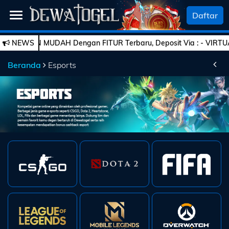
SELAMAT DATANG
Daftar
KIN MUDAH Dengan FITUR Terbaru, Deposit Via : - VIRTUAL ACCOUN
NEWS
Beranda
Beranda
Esports
Daftar
Togel
Live
Casino
Slot
Games
Esports
PROMO
Bola