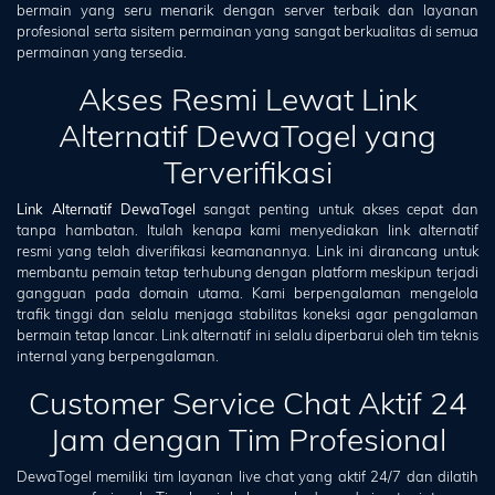
bermain yang seru menarik dengan server terbaik dan layanan
profesional serta sisitem permainan yang sangat berkualitas di semua
permainan yang tersedia.
Akses Resmi Lewat Link
Alternatif DewaTogel yang
Terverifikasi
Link Alternatif DewaTogel
sangat penting untuk akses cepat dan
tanpa hambatan. Itulah kenapa kami menyediakan link alternatif
resmi yang telah diverifikasi keamanannya. Link ini dirancang untuk
membantu pemain tetap terhubung dengan platform meskipun terjadi
gangguan pada domain utama. Kami berpengalaman mengelola
trafik tinggi dan selalu menjaga stabilitas koneksi agar pengalaman
bermain tetap lancar. Link alternatif ini selalu diperbarui oleh tim teknis
internal yang berpengalaman.
Customer Service Chat Aktif 24
Jam dengan Tim Profesional
DewaTogel memiliki tim layanan live chat yang aktif 24/7 dan dilatih