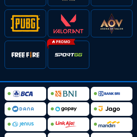
Arcade
Deposit
History
Referral
Promosi
Hubungi
Kami
Download
6 ©
WATOGEL
right
erved