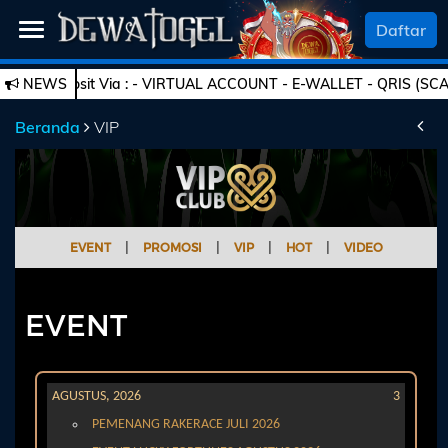
SELAMAT DATANG
Daftar
sit Via : - VIRTUAL ACCOUNT - E-WALLET - QRIS (SCAN BARCODE). 
NEWS
Beranda
Beranda
VIP
Daftar
Togel
Live
Casino
Slot
Games
Esports
PROMO
Bola