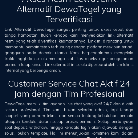
Alternatif DewaTogel yang
Terverifikasi
Link Alternatif DewaTogel
sangat penting untuk akses cepat dan
tanpa hambatan. Itulah kenapa kami menyediakan link alternatif
resmi yang telah diverifikasi keamanannya. Link ini dirancang untuk
membantu pemain tetap terhubung dengan platform meskipun terjadi
gangguan pada domain utama. Kami berpengalaman mengelola
trafik tinggi dan selalu menjaga stabilitas koneksi agar pengalaman
bermain tetap lancar. Link alternatif ini selalu diperbarui oleh tim teknis
internal yang berpengalaman.
Customer Service Chat Aktif 24
Jam dengan Tim Profesional
DewaTogel memiliki tim layanan live chat yang aktif 24/7 dan dilatih
secara profesional. Tim kami bukan sekadar admin, tapi tenaga
support yang paham teknis dan semua tentang kebutuhan pemain
ataupun kendala dalam setiap proses bermain. Setiap pertanyaan
soal deposit, withdraw, hingga kendala login akan dijawab dengan
solusi, bukan template. Hal ini menunjukkan komitmen kami dalam